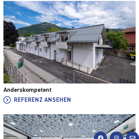
Anderskompetent
REFERENZ ANSEHEN
F
I
E