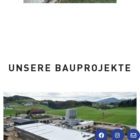
UNSERE BAUPROJEKTE
F
I
E