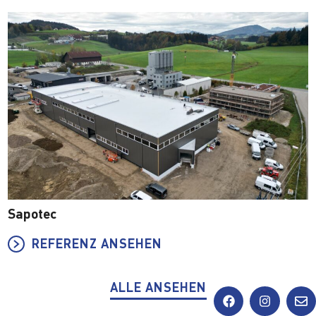
Sapotec
REFERENZ ANSEHEN
ALLE ANSEHEN
F
I
E
a
n
n