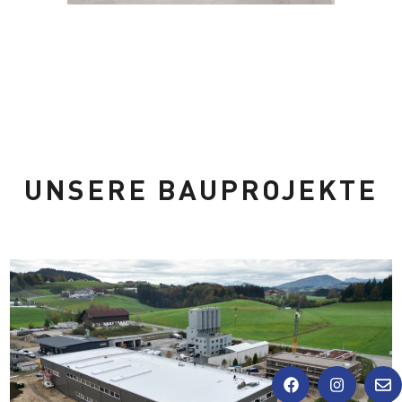
UNSERE BAUPROJEKTE
F
I
E